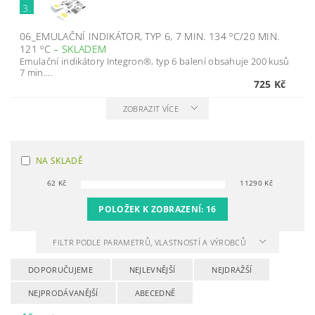
3.
06_EMULAČNÍ INDIKÁTOR, TYP 6, 7 MIN. 134 ºC/20 MIN.
121 ºC
–
SKLADEM
Emulační indikátory Integron®, typ 6 balení obsahuje 200 kusů
7 min....
725 Kč
ZOBRAZIT VÍCE
NA SKLADĚ
62
Kč
11290
Kč
POLOŽEK K ZOBRAZENÍ:
16
FILTR PODLE PARAMETRŮ, VLASTNOSTÍ A VÝROBCŮ
DOPORUČUJEME
NEJLEVNĚJŠÍ
NEJDRAŽŠÍ
NEJPRODÁVANĚJŠÍ
ABECEDNĚ