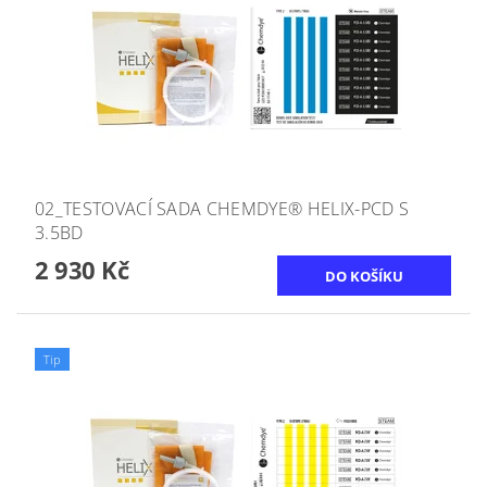
02_TESTOVACÍ SADA CHEMDYE® HELIX-PCD S
3.5BD
2 930 Kč
Tip