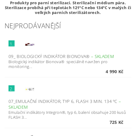
Produkty pro parní sterilizaci. Sterilizační médium pára.
Sterilizace probíhá při teplotách 121°C nebo 134°C v malých či
velkých parních sterilizátorech.
NEJPRODÁVANĚJŠÍ
1.
09_ BIOLOGICKÝ INDIKÁTOR BIONOVA®
–
SKLADEM
Biologický indikátor Bionova® speciálně navržen pro
monitoring...
4 990 Kč
2.
07_EMULAČNÍ INDIKÁTOR, TYP 6, FLASH 3 MIN. 134 ºC
–
SKLADEM
Emulační indikátory Integron®, typ 6, balení obsahuje 200 kusů
FLASH 3...
725 Kč