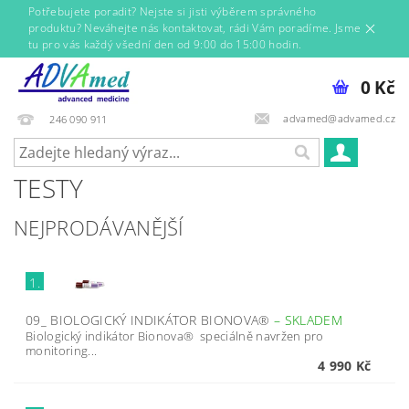
Potřebujete poradit? Nejste si jisti výběrem správného
produktu? Neváhejte nás kontaktovat, rádi Vám poradíme. Jsme
tu pro vás každý všední den od 9:00 do 15:00 hodin.
0 Kč
advamed@advamed.cz
246 090 911
TESTY
NEJPRODÁVANĚJŠÍ
1.
09_ BIOLOGICKÝ INDIKÁTOR BIONOVA®
–
SKLADEM
Biologický indikátor Bionova® speciálně navržen pro
monitoring...
4 990 Kč