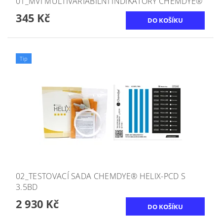
01_MVI MULTIVARIABILNÍ INDIKÁTORY CHEMDYE®
345 Kč
Tip
02_TESTOVACÍ SADA CHEMDYE® HELIX-PCD S
3.5BD
2 930 Kč