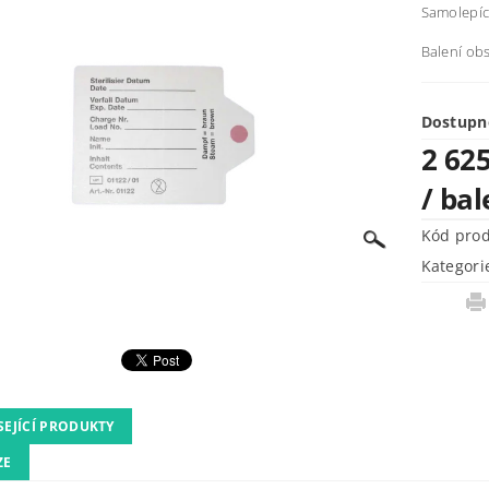
Samolepící
Balení ob
Dostupn
2 62
/ bal
Kód pro
Kategori
SEJÍCÍ PRODUKTY
ZE