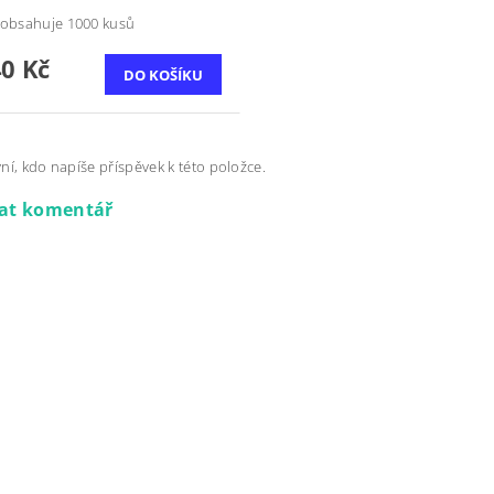
 obsahuje 1000 kusů
40 Kč
ní, kdo napíše příspěvek k této položce.
dat komentář