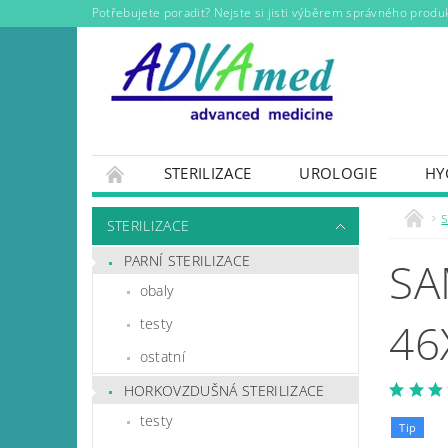
Potřebujete poradit? Nejste si jisti výběrem správného produ
STERILIZACE
UROLOGIE
HY
KONTAKTY
s
STERILIZACE
PARNÍ STERILIZACE
SA
obaly
46
testy
ostatní
HORKOVZDUŠNÁ STERILIZACE
testy
Tip