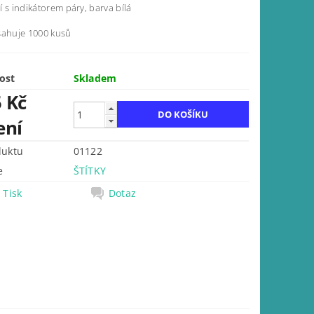
 s indikátorem páry, barva bílá
sahuje 1000 kusů
ost
Skladem
5 Kč
ení
duktu
01122
e
ŠTÍTKY
Tisk
Dotaz