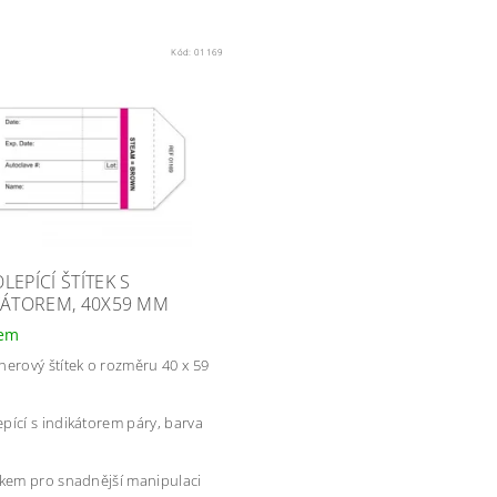
Kód:
01169
LEPÍCÍ ŠTÍTEK S
KÁTOREM, 40X59 MM
dem
nerový štítek o rozměru 40 x 59
pící s indikátorem páry, barva
čkem pro snadnější manipulaci