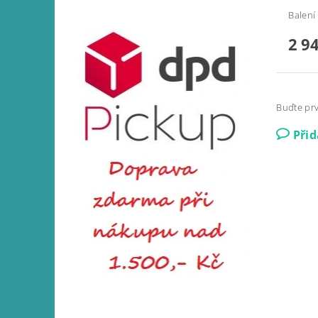
Balení
2 9
Buďte prv
Při