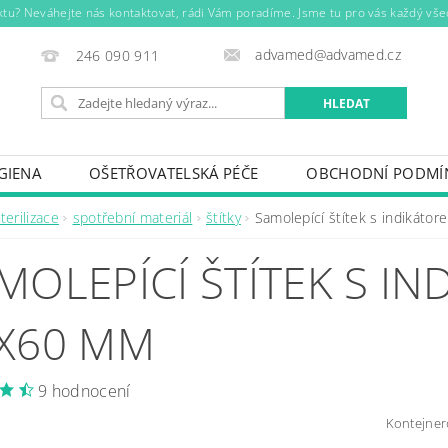
ktu? Neváhejte nás kontaktovat, rádi Vám poradíme. Jsme tu pro vás každý vše
advamed@advamed.cz
246 090 911
GIENA
OŠETŘOVATELSKÁ PÉČE
OBCHODNÍ PODMÍ
terilizace
spotřební materiál
štítky
Samolepící štítek s indikáto
MOLEPÍCÍ ŠTÍTEK S IN
X60 MM
9 hodnocení
Kontejner