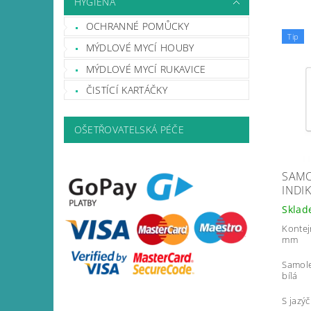
HYGIENA
OCHRANNÉ POMŮCKY
Tip
MÝDLOVÉ MYCÍ HOUBY
MÝDLOVÉ MYCÍ RUKAVICE
ČISTÍCÍ KARTÁČKY
OŠETŘOVATELSKÁ PÉČE
SAMO
INDI
Skla
Kontej
mm
Samole
bílá
S jazý