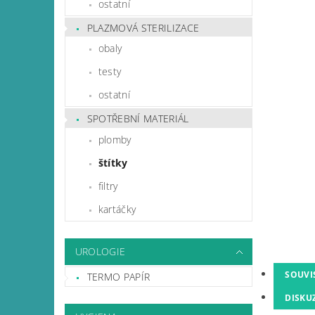
ostatní
PLAZMOVÁ STERILIZACE
obaly
testy
ostatní
SPOTŘEBNÍ MATERIÁL
plomby
štítky
filtry
kartáčky
UROLOGIE
SOUVI
TERMO PAPÍR
DISKU