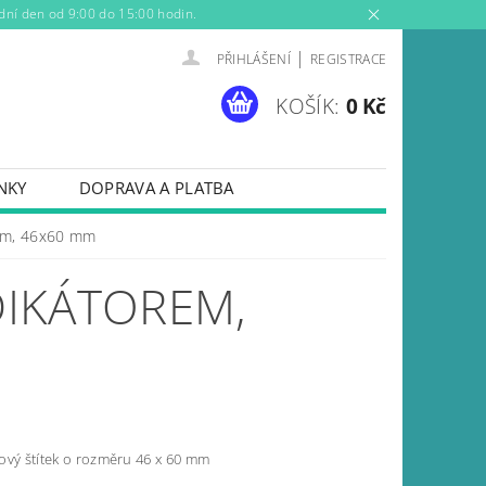
dní den od 9:00 do 15:00 hodin.
|
PŘIHLÁŠENÍ
REGISTRACE
KOŠÍK:
0 Kč
NKY
DOPRAVA A PLATBA
rem, 46x60 mm
DIKÁTOREM,
ový štítek o rozměru 46 x 60 mm